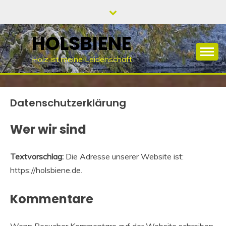
Skip
to
content
HOLSBIENE
Holz ist meine Leidenschaft
Datenschutzerklärung
Wer wir sind
Textvorschlag:
Die Adresse unserer Website ist:
https://holsbiene.de.
Kommentare
Wenn Besucher Kommentare auf der Website schreiben,