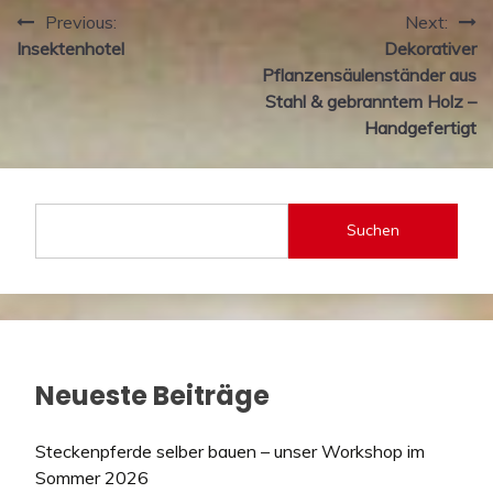
Beitragsnavigation
Previous:
Next:
Insektenhotel
Dekorativer
Pflanzensäulenständer aus
Stahl & gebranntem Holz –
Handgefertigt
Suchen
Neueste Beiträge
Steckenpferde selber bauen – unser Workshop im
Sommer 2026