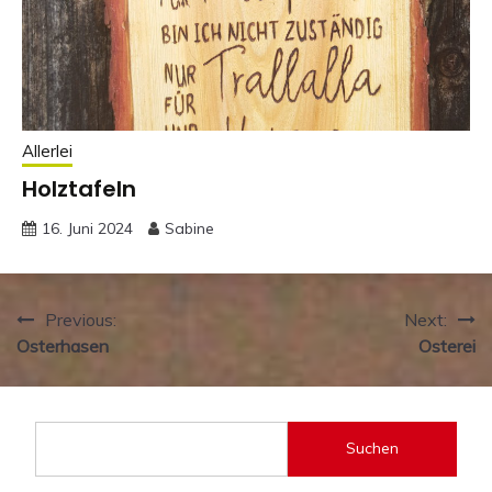
Allerlei
Holztafeln
16. Juni 2024
Sabine
Beitragsnavigation
Previous:
Next:
Osterhasen
Osterei
Suchen