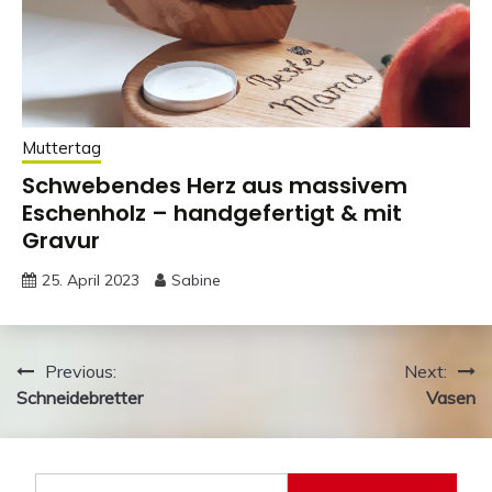
Muttertag
Schwebendes Herz aus massivem
Eschenholz – handgefertigt & mit
Gravur
25. April 2023
Sabine
Beitragsnavigation
Previous:
Next:
Schneidebretter
Vasen